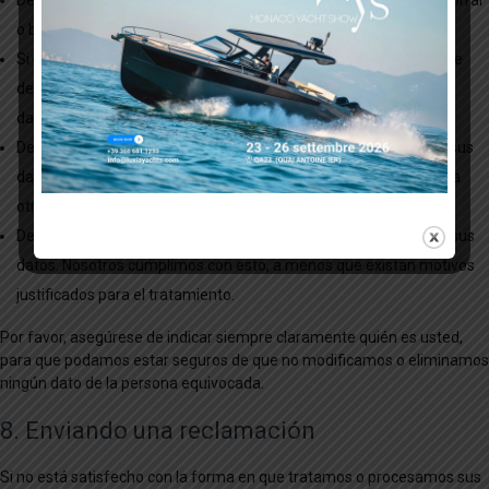
Derecho de rectificación: tiene derecho a completar, rectificar, borrar
o bloquear sus datos personales cuando lo desee.
Si usted nos da su consentimiento para procesar sus datos, tiene
derecho a revocar dicho consentimiento y a que se eliminen sus
datos personales.
Derecho de cesión de sus datos: tiene derecho a solicitar todos sus
datos personales al responsable y a transferirlos íntegramente a
otro responsable del tratamiento de datos.
Derecho de oposición: usted puede oponerse al tratamiento de sus
datos. Nosotros cumplimos con esto, a menos que existan motivos
justificados para el tratamiento.
Por favor, asegúrese de indicar siempre claramente quién es usted,
para que podamos estar seguros de que no modificamos o eliminamos
ningún dato de la persona equivocada.
8. Enviando una reclamación
Si no está satisfecho con la forma en que tratamos o procesamos sus