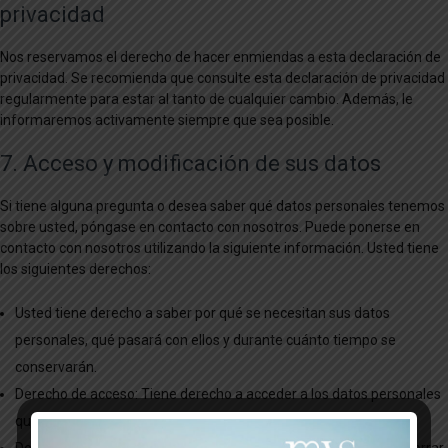
privacidad
Nos reservamos el derecho de hacer enmiendas a esta declaración de
privacidad. Se recomienda que consulte esta declaración de privacidad
regularmente para estar al tanto de cualquier cambio. Además, le
informaremos activamente siempre que sea posible.
7. Acceso y modificación de sus datos
Si tiene alguna pregunta o desea saber qué datos personales tenemos
sobre usted, póngase en contacto con nosotros. Puede ponerse en
contacto con nosotros utilizando la siguiente información. Usted tiene
los siguientes derechos:
Usted tiene derecho a saber por qué se necesitan sus datos
personales, qué pasará con ellos y durante cuánto tiempo se
conservarán.
Derecho de acceso: Tiene derecho a acceder a los datos personales
que conocemos sobre usted.