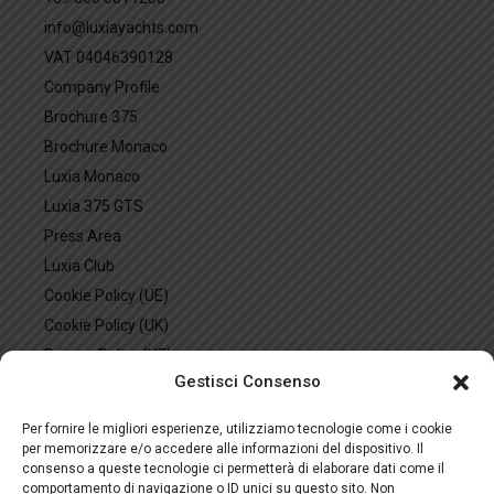
info@luxiayachts.com
VAT 04046390128
Company Profile
Brochure 375
Brochure Monaco
Luxia Monaco
Luxia 375 GTS
Press Area
Luxia Club
Cookie Policy (UE)
Cookie Policy (UK)
Privacy Policy (UE)
Gestisci Consenso
Privacy Policy (UK)
Privacy Policy (US)
Per fornire le migliori esperienze, utilizziamo tecnologie come i cookie
Imprint
per memorizzare e/o accedere alle informazioni del dispositivo. Il
consenso a queste tecnologie ci permetterà di elaborare dati come il
Descargo de responsabilidad
comportamento di navigazione o ID unici su questo sito. Non