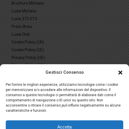
Brochure Monaco
Luxia Monaco
Luxia 375 GTS
Press Area
Luxia Club
Cookie Policy (UK)
Cookie Policy (UE)
Privacy Policy (UE)
Privacy Policy (UK)
Gestisci Consenso
Privacy Policy (US)
Imprint
Per fornire le migliori esperienze, utilizziamo tecnologie come i cookie
Disclaimer
per memorizzare e/o accedere alle informazioni del dispositivo. Il
consenso a queste tecnologie ci permetterà di elaborare dati come il
Opt-out preferences
comportamento di navigazione o ID unici su questo sito. Non
acconsentire o ritirare il consenso può influire negativamente su alcune
caratteristiche e funzioni.
© 2026 LUXIA YACHTS. ALL RIGHTS RESERVED.
Accetta