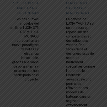
to
PERFECCIÓN Y LA
PERFECTION ET
content
MAESTRÍA SE
SAVOIR-FAIRE SE
ENCUENTRAN
RENCONTRENT
Los dos nuevos
La genèse de
modelos del
LUXIA YACHTS est
astillero, LUXIA 375
un parcours qui
GTS y LUXIA
repose sur des
MONACO
compétences et
representan un
des influences
nuevo paradigma
variées. Des
de belleza y
techniciens et
elegancia
designers issus de
indiscutible,
secteurs
gracias a la mano
hautement
de obra interna y
spécialisés comme
externa que han
l’automobile et
participado en el
l’industrie
proyecto.
aérospatiale ont
permis de
réinventer des
modèles de
bateaux dans un
segment
extrêmement