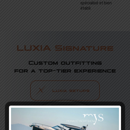
spécialisé et bien
établi.
LUXIA Signature
Custom outfitting
for a top-tier experience
Luxia setups