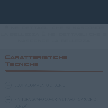
È nei dettagli che si nasconde
la bellezza È nei dettagli che si
nasconde la bellezza
Caratteristiche
Tecniche
EQUIPAGGIAMENTO DI SERIE
FINITURA SCAFO COPERTA E HARD TOP (CON O
SENZA)