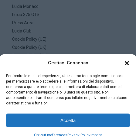
Luxia Monaco
Luxia 375 GTS
Press Area
Luxia Club
Cookie Policy (UE)
Cookie Policy (UK)
Privacy Policy (UE)
Gestisci Consenso
Privacy Policy (UK)
Privacy Policy (US)
Per fornire le migliori esperienze, utilizziamo tecnologie come i cookie
Imprint
per memorizzare e/o accedere alle informazioni del dispositivo. Il
consenso a queste tecnologie ci permetterà di elaborare dati come il
Disconoscimento
comportamento di navigazione o ID unici su questo sito. Non
acconsentire o ritirare il consenso può influire negativamente su alcune
caratteristiche e funzioni.
© 2026 LUXIA YACHTS. ALL RIGHTS RESERVED.
Accetta
POWERED BY:
GUSELLA MEDIA & DESIGN
-
TIDIWEB SOLUTIONS
Opt-out preferences
Privacy Policy
Imprint